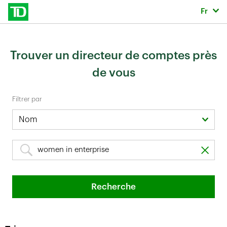
Skip to content
Sélec
Fr
Return to Nav
Trouver un directeur de comptes près
de vous
Filtrer par
Nom
Recherche
Recherche