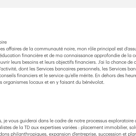
ire
s affaires de la communauté noire, mon rôle principal est d’assur
éducation financière et de ma connaissance approfondie de la 
rir leurs besoins et leurs objectifs financiers. J’ai la chance d
’activité, dont les Services bancaires personnels, les Services ba
 conseils financiers et le service qu’elle mérite. En dehors des heur
rganismes locaux et en y faisant du bénévolat.
e vous guiderai dans le cadre de notre processus exploratoire 
stes de la TD aux expertises variées : placement immobilier, solu
 dons philanthropiques, expansion d’entreprise, succession et plani