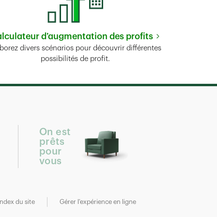
lculateur d’augmentation des profits
Link Opens in New Tab
borez divers scénarios pour découvrir différentes
possibilités de profit.
On est
prêts
pour
vous
Index du site
Gérer l'expérience en ligne