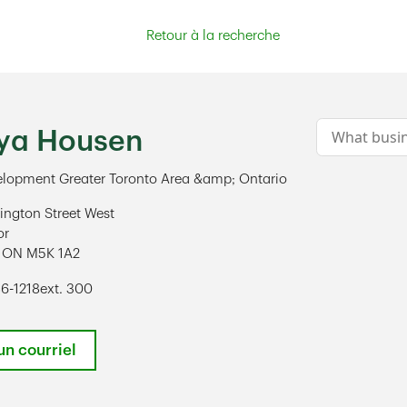
Retour à la recherche
Conduct a s
ya Housen
elopment Greater Toronto Area &amp; Ontario
ington Street West
or
ON
M5K 1A2
ens in New Tab
6-1218
ext. 300
un courriel