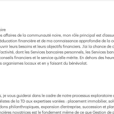
ire
 affaires de la communauté noire, mon rôle principal est d’assure
éducation financière et de ma connaissance approfondie de la 
rir leurs besoins et leurs objectifs financiers. J’ai la chance d
’activité, dont les Services bancaires personnels, les Services ba
 conseils financiers et le service qu’elle mérite. En dehors des heur
rganismes locaux et en y faisant du bénévolat.
e vous guiderai dans le cadre de notre processus exploratoire 
stes de la TD aux expertises variées : placement immobilier, solu
 dons philanthropiques, expansion d’entreprise, succession et plani
nancières novatrices est le fondement même de ce que Gestion de