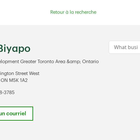
Retour à la recherche
Conduct a s
 Biyapo
elopment Greater Toronto Area &amp; Ontario
ington Street West
ON
M5K 1A2
ens in New Tab
08-3785
un courriel