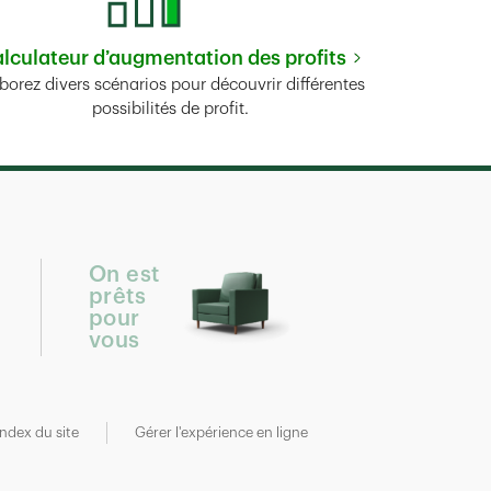
lculateur d’augmentation des profits
Link Opens in New Tab
borez divers scénarios pour découvrir différentes
possibilités de profit.
On est
prêts
pour
vous
Index du site
Gérer l'expérience en ligne