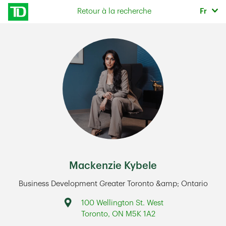
Skip to content
Sélec
Retour à la recherche
Fr
Return to Nav
Mackenzie Kybele
Business Development Greater Toronto &amp; Ontario
Address
100 Wellington St. West
Toronto
,
ON
M5K 1A2
Link Opens in New Tab