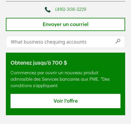
(416)-308-3229
Phone
Envoyer un courriel
Conduct a search
Submi
Obtenez jusqu’à 700 $
Commencez par ouvrir un nouveau produit
admissible des Services bancaires aux PME. *Des
conditions s’appliquent
Voir l'offre