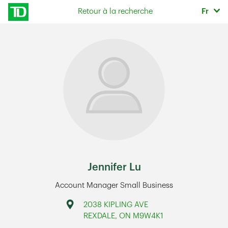
Skip to content
Sélec
Retour à la recherche
Fr
Return to Nav
Jennifer Lu
Account Manager Small Business
Address
2038 KIPLING AVE
REXDALE
,
ON
M9W4K1
Link Opens in New Tab