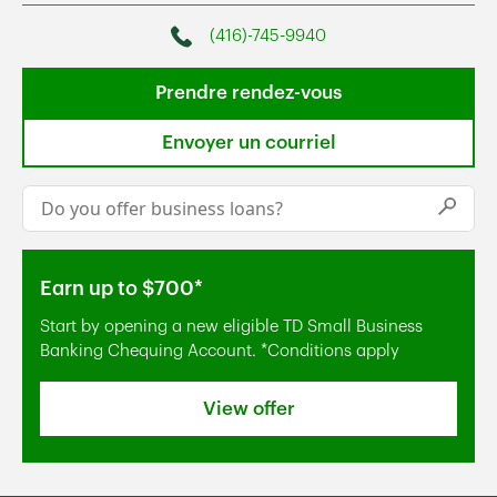
(416)-745-9940
Phone
Prendre rendez-vous
Envoyer un courriel
Conduct a search
Submi
Earn up to $700*
Start by opening a new eligible TD Small Business
Banking Chequing Account. *Conditions apply
View offer